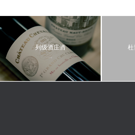
列级酒庄酒
杜