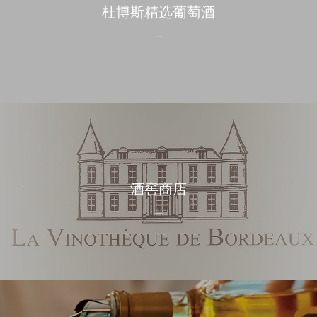
杜博斯精选葡萄酒
酒窖商店